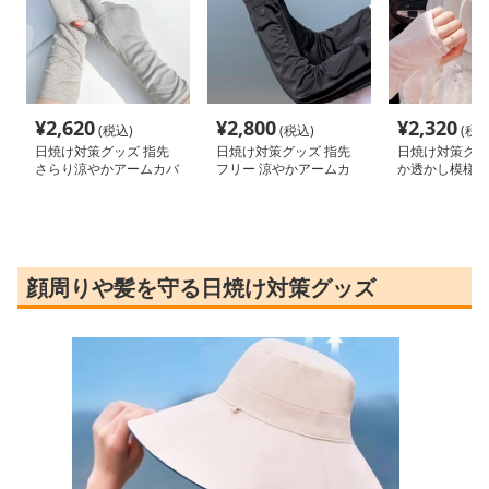
¥
2,620
¥
2,800
¥
2,320
(税込)
(税込)
(税込
日焼け対策グッズ 指先
日焼け対策グッズ 指先
日焼け対策グッ
さらり涼やかアームカバ
フリー 涼やかアームカ
か透かし模様の
ー
バー
ムカバー
顔周りや髪を守る日焼け対策グッズ