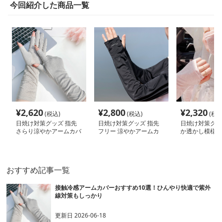
今回紹介した商品一覧
¥
2,620
¥
2,800
¥
2,320
(税込)
(税込)
(税込
日焼け対策グッズ 指先
日焼け対策グッズ 指先
日焼け対策グッ
さらり涼やかアームカバ
フリー 涼やかアームカ
か透かし模様の
ー
バー
ムカバー
おすすめ記事一覧
接触冷感アームカバーおすすめ10選！ひんやり快適で紫外
線対策もしっかり
更新日
2026-06-18