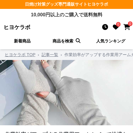
日焼け対策グッズ
専門通販サイト
ヒヨケラボ
10,000
円以上のご購入で送料無料
0
0
ヒヨケラボ
新着商品
商品を検索
人気ランキング
ヒヨケラボ TOP
›
記事一覧
›
作業効率がアップする作業用アーム