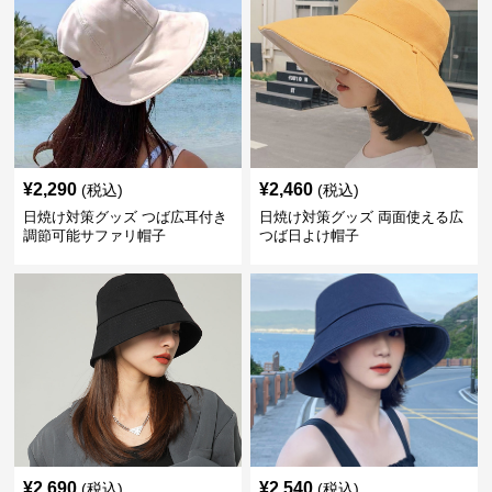
¥
2,290
¥
2,460
(税込)
(税込)
日焼け対策グッズ つば広耳付き
日焼け対策グッズ 両面使える広
調節可能サファリ帽子
つば日よけ帽子
¥
2,690
¥
2,540
(税込)
(税込)