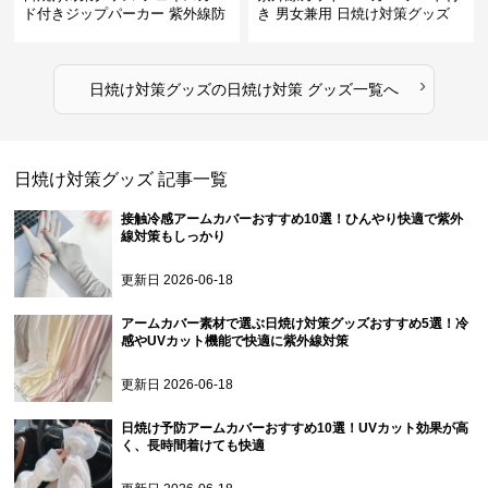
ド付きジップパーカー 紫外線防
き 男女兼用 日焼け対策グッズ
止
›
日焼け対策グッズ
の
日焼け対策 グッズ
一覧へ
日焼け対策グッズ
記事一覧
接触冷感アームカバーおすすめ10選！ひんやり快適で紫外
線対策もしっかり
更新日
2026-06-18
アームカバー素材で選ぶ日焼け対策グッズおすすめ5選！冷
感やUVカット機能で快適に紫外線対策
更新日
2026-06-18
日焼け予防アームカバーおすすめ10選！UVカット効果が高
く、長時間着けても快適