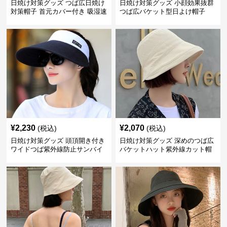
日焼け対策グッズ つば広日焼け
日焼け対策グッズ 小顔効果抜群
対策帽子 首元カバー付き 吸湿速
つば広バケット型日よけ帽子
乾 折りたたみ
¥
2,230
¥
2,070
(税込)
(税込)
日焼け対策グッズ 頭頂開き付き
日焼け対策グッズ 深めのつば広
ワイドつば紫外線防止サンバイ
バケットハット紫外線カット帽
ザー帽子
子