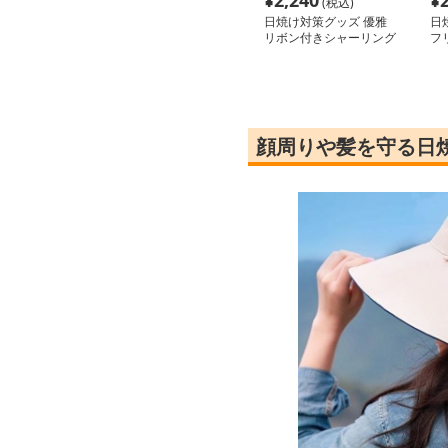
¥
2,240
¥
(税込)
日焼け対策グッズ 優雅
日
リボン付きシャーリング
フ
アームカバー
バ
顔周りや髪を守る日