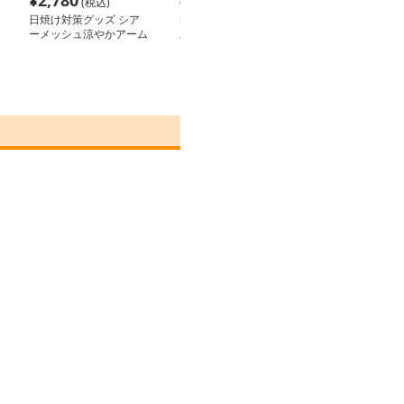
¥
2,780
¥
2,620
¥
2,280
(税込)
(税込)
(税込
日焼け対策グッズ シア
日焼け対策グッズ 涼感
日焼け対策グッ
ーメッシュ涼やかアーム
ストレッチアームカバー
シルエット袖カ
ガード