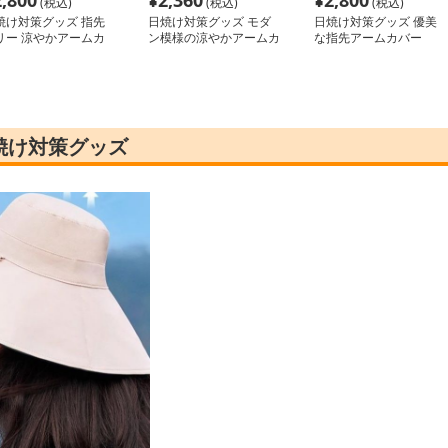
2,800
¥
2,360
¥
2,800
(税込)
(税込)
(税込)
焼け対策グッズ 指先
日焼け対策グッズ モダ
日焼け対策グッズ 優美
リー 涼やかアームカ
ン模様の涼やかアームカ
な指先アームカバー
ー
バー
焼け対策グッズ