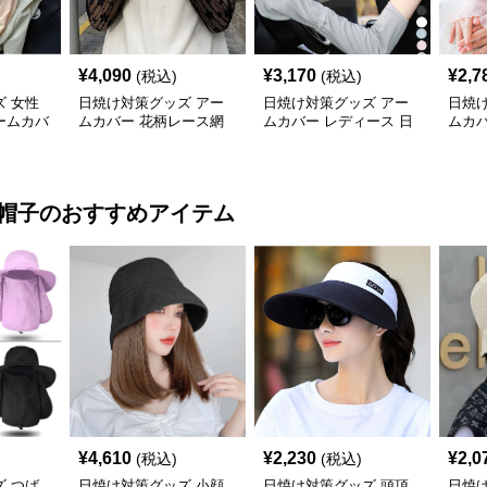
¥
4,090
¥
3,170
¥
2,7
(税込)
(税込)
 女性
日焼け対策グッズ アー
日焼け対策グッズ アー
日焼
ームカバ
ムカバー 花柄レース網
ムカバー レディース 日
ムカバ
展開
目アームカバー両手用日
焼け防止 冷感 指掛けタ
ルア
焼け対策
イプ
防止
帽子
のおすすめアイテム
¥
4,610
¥
2,230
¥
2,0
(税込)
(税込)
 つば
日焼け対策グッズ 小顔
日焼け対策グッズ 頭頂
日焼