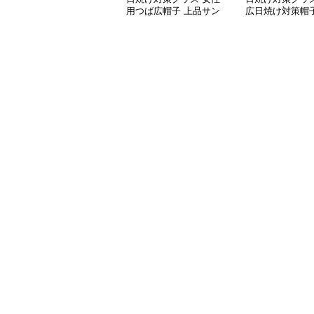
用つば広帽子 上品サン
広日焼け対策帽子
バイザー
カバー付き 吸湿
りたたみ