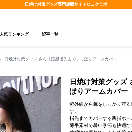
日焼け対策グッズ
専門通販サイト
ヒヨケラボ
人気ランキング
記事一覧
›
日焼け対策グッズ さらり涼感指先まですっぽりアームカバー
日焼け対策グッズ
ぽりアームカバー
紫外線から腕をしっかり守る
す。
指先までカバーする親指ホー
薄手素材で暑い季節も快適な