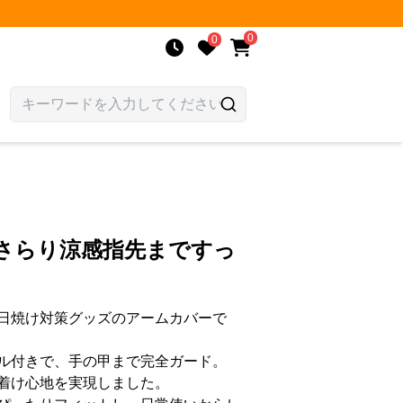
0
0
 さらり涼感指先まですっ
日焼け対策グッズのアームカバーで
ル付きで、手の甲まで完全ガード。
着け心地を実現しました。