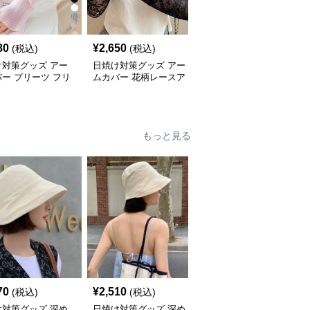
80
¥
2,650
¥
2,180
(税込)
(税込)
(税込)
け対策グッズ アー
日焼け対策グッズ アー
日焼け対策グッズ アー
ー プリーツ フリ
ムカバー 花柄レースア
ムカバー 紫外線対策ス
ームカバー 日焼け
ームカバー 指なし 紫外
トライプアームカバー女
線対策 日焼け防止
性用日焼け防止手袋
もっと見る
70
¥
2,510
¥
2,530
(税込)
(税込)
(税込)
け対策グッズ 深め
日焼け対策グッズ 深め
日焼け対策グッズ 小顔