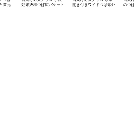
 首元
効果抜群つば広バケット
開き付きワイドつば紫外
のつ
速乾 折
型日よけ帽子
線防止サンバイザー帽子
紫外