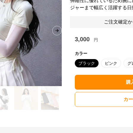
伸縮性に優れているため腕に
ジャーまで幅広く活躍する日
ご注文確定か
Next slide
3,000
円
カラー
ブラック
ピンク
グ
購
カー