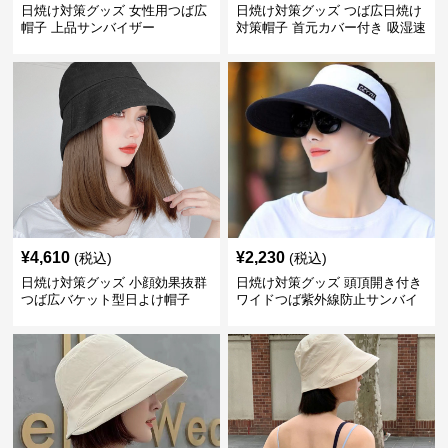
日焼け対策グッズ 女性用つば広
日焼け対策グッズ つば広日焼け
帽子 上品サンバイザー
対策帽子 首元カバー付き 吸湿速
乾 折りたたみ
¥
4,610
¥
2,230
(税込)
(税込)
日焼け対策グッズ 小顔効果抜群
日焼け対策グッズ 頭頂開き付き
つば広バケット型日よけ帽子
ワイドつば紫外線防止サンバイ
ザー帽子