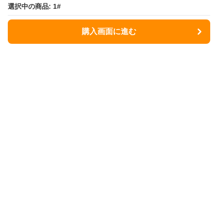
選択中の商品: 1#
選択中の商品: 1#
購入画面に進む
購入画面に進む
ヒヨケラボ
について
会社概要
利用規約