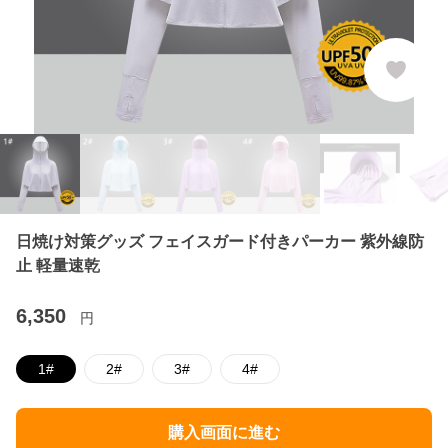
日焼け対策グッズ フェイスガード付きパーカー 紫外線防
止 軽量速乾
6,350
円
1#
2#
3#
4#
購入画面に進む