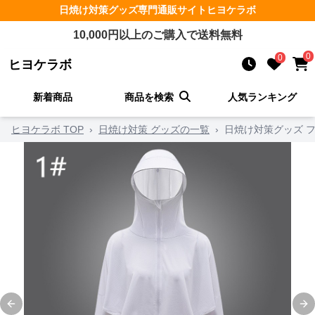
日焼け対策グッズ
専門通販サイト
ヒヨケラボ
10,000
円以上のご購入で送料無料
0
0
ヒヨケラボ
新着商品
商品を検索
人気ランキング
ヒヨケラボ TOP
›
日焼け対策 グッズの一覧
›
日焼け対策グッズ 
Previous slide
Ne