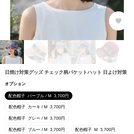
日焼け対策グッズ チェック柄バケットハット 日よけ対策
オプション
配色帽子
パープル / M
3,700
円
配色帽子
カーキ / M
3,700
円
配色帽子
グレー / M
3,700
円
配色帽子
ブルー / M
3,700
円
配色帽子
M
3,700
円