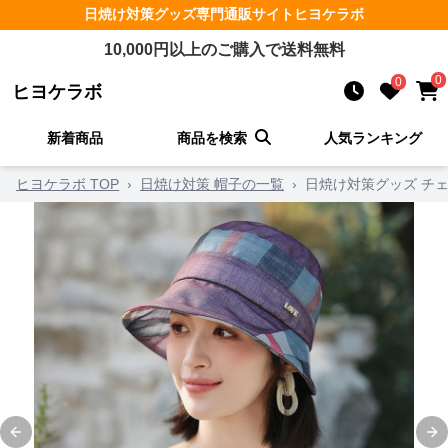
日焼け対策グッズ
専門通販サイト
ヒヨケラボ
10,000
円以上のご購入で送料無料
0
0
ヒヨケラボ
新着商品
商品を検索
人気ランキング
ヒヨケラボ TOP
›
日焼け対策 帽子の一覧
›
日焼け対策グッズ チ
Previous slide
Ne