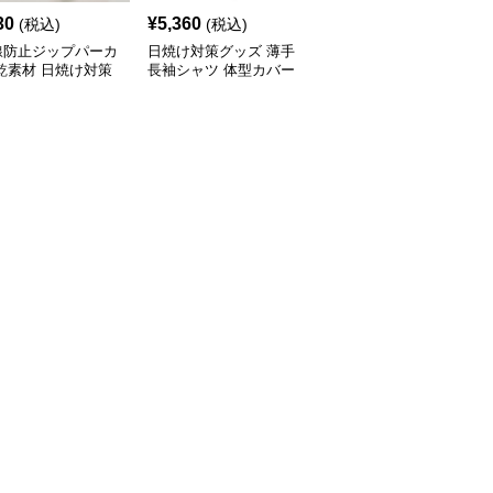
30
¥
5,360
¥
4,380
(税込)
(税込)
(税込)
線防止ジップパーカ
日焼け対策グッズ 薄手
日焼け対策グッズ 紫外
乾素材 日焼け対策
長袖シャツ 体型カバー
線防止パーカー 顔と手
ズ
ブラウス レディース
の甲まで完全保護