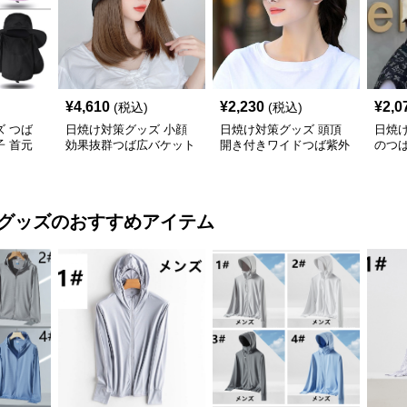
¥
4,610
¥
2,230
¥
2,0
(税込)
(税込)
 つば
日焼け対策グッズ 小顔
日焼け対策グッズ 頭頂
日焼
 首元
効果抜群つば広バケット
開き付きワイドつば紫外
のつ
速乾 折
型日よけ帽子
線防止サンバイザー帽子
紫外
 グッズ
のおすすめアイテム