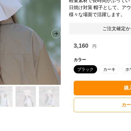
軽量素材で長時間かぶってい
日焼け対策 帽子として、ア
様々な場面で活躍します。
ご注文確定か
Next slide
3,160
円
カラー
ブラック
カーキ
ホ
購
カー