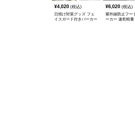
¥
4,020
¥
6,020
(税込)
(税込)
日焼け対策グッズ フェ
紫外線防止フー
イスガード付きパーカー
ーカー 速乾軽量
紫外線防止速乾羽織り
対策グッズ 男女