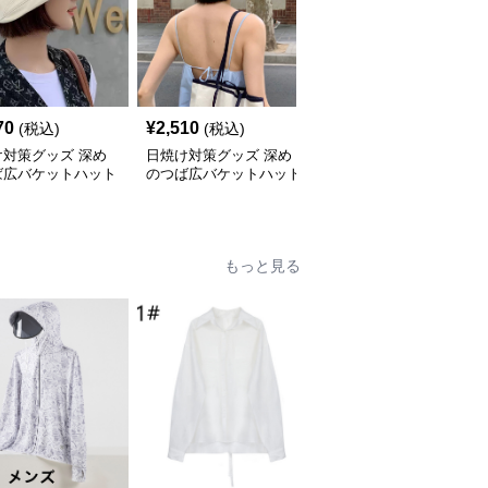
70
¥
2,510
¥
2,530
(税込)
(税込)
(税込)
け対策グッズ 深め
日焼け対策グッズ 深め
日焼け対策グッズ 小顔
ば広バケットハット
のつば広バケットハット
効果抜群つば広日除けバ
線カット帽子
紫外線カット帽子
ケットハット帽子
もっと見る