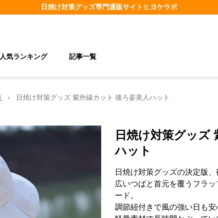
日焼け対策グッズ
専門通販サイト
ヒヨケラボ
人気ランキング
記事一覧
覧
›
日焼け対策グッズ 紫外線カット 後ろ姿美人ハット
日焼け対策グッズ 
ハット
日焼け対策グッズの決定版、
広いつばと首元を覆うフラッ
ード。
調節紐付きで風の強い日も安