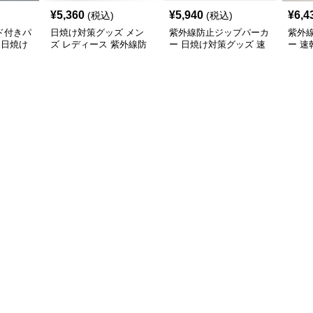
¥
5,360
¥
5,940
¥
6,4
(税込)
(税込)
ド付きパ
日焼け対策グッズ メン
紫外線防止ジップパーカ
紫外
 日焼け
ズ レディース 紫外線防
ー 日焼け対策グッズ 速
ー 速
兼用
止 軽量ジップパーカー
乾素材
グッ