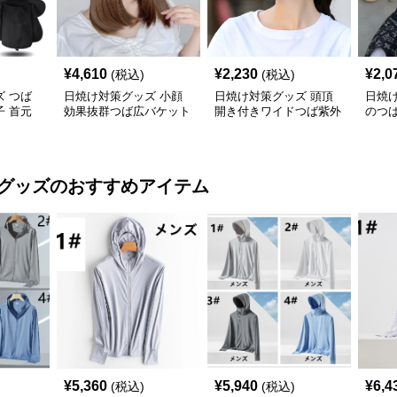
¥
4,610
¥
2,230
¥
2,0
(税込)
(税込)
 つば
日焼け対策グッズ 小顔
日焼け対策グッズ 頭頂
日焼
 首元
効果抜群つば広バケット
開き付きワイドつば紫外
のつ
速乾 折
型日よけ帽子
線防止サンバイザー帽子
紫外
 グッズ
のおすすめアイテム
¥
5,360
¥
5,940
¥
6,4
(税込)
(税込)