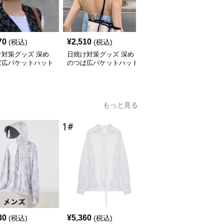
70
¥
2,510
¥
2,530
(税込)
(税込)
(税込)
け対策グッズ 深め
日焼け対策グッズ 深め
日焼け対策グッズ 小顔
ば広バケットハット
のつば広バケットハット
効果抜群つば広日除けバ
線カット帽子
紫外線カット帽子
ケットハット帽子
もっと見る
30
¥
5,360
¥
4,380
(税込)
(税込)
(税込)