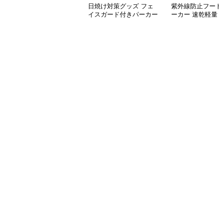
日焼け対策グッズ フェ
紫外線防止フー
イスガード付きパーカー
ーカー 速乾軽量
紫外線防止速乾羽織り
対策グッズ 男女