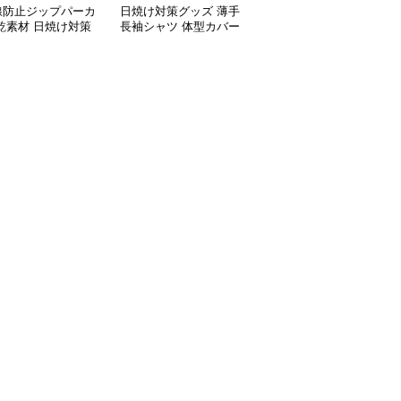
線防止ジップパーカ
日焼け対策グッズ 薄手
日焼け対策グッズ 紫外
乾素材 日焼け対策
長袖シャツ 体型カバー
線防止パーカー 顔と手
ズ
ブラウス レディース
の甲まで完全保護