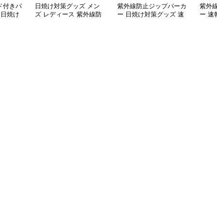
ド付きパ
日焼け対策グッズ メン
紫外線防止ジップパーカ
紫外
 日焼け
ズ レディース 紫外線防
ー 日焼け対策グッズ 速
ー 速
兼用
止 軽量ジップパーカー
乾素材
グッ