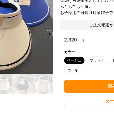
日焼け対策帽子としてだけで
ムとしても活躍。
お子様用の日焼け対策帽子で
ご注文確定か
Next slide
2,320
円
カラー
ベージュ
ブラック
カーキ
購
カー