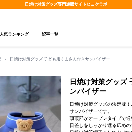
日焼け対策グッズ
専門通販サイト
ヒヨケラボ
人気ランキング
記事一覧
覧
›
日焼け対策グッズ 子ども用くまさん付きサンバイザー
日焼け対策グッズ
ンバイザー
日焼け対策グッズの決定版！
サンバイザーです。
頭頂部がオープンタイプで通
日差しをしっかり遮る広めの