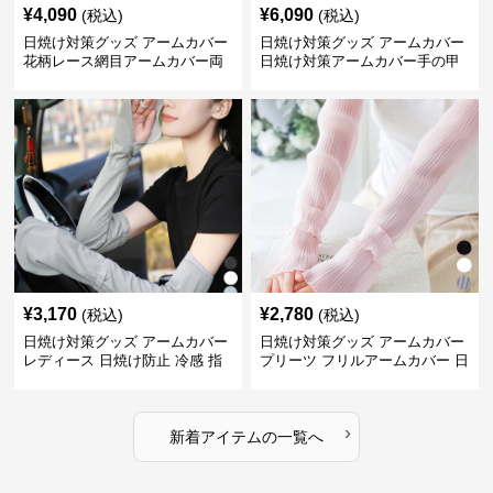
¥
4,090
¥
6,090
(税込)
(税込)
日焼け対策グッズ アームカバー
日焼け対策グッズ アームカバー
花柄レース網目アームカバー両
日焼け対策アームカバー手の甲
手用日焼け対策
まで両腕用
¥
3,170
¥
2,780
(税込)
(税込)
日焼け対策グッズ アームカバー
日焼け対策グッズ アームカバー
レディース 日焼け防止 冷感 指
プリーツ フリルアームカバー 日
掛けタイプ
焼け防止
›
新着アイテムの一覧へ