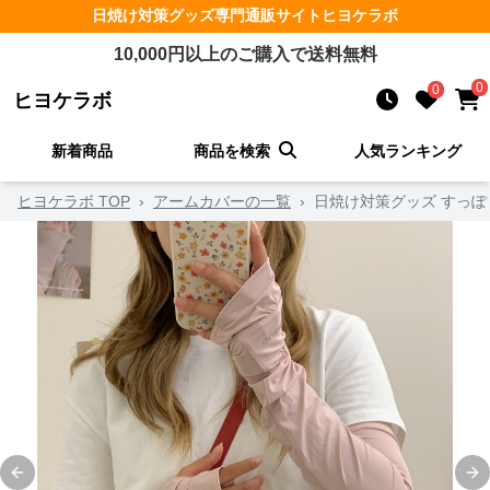
日焼け対策グッズ
専門通販サイト
ヒヨケラボ
10,000
円以上のご購入で送料無料
0
0
ヒヨケラボ
新着商品
商品を検索
人気ランキング
ヒヨケラボ TOP
›
アームカバーの一覧
›
日焼け対策グッズ すっ
Previous slide
Ne