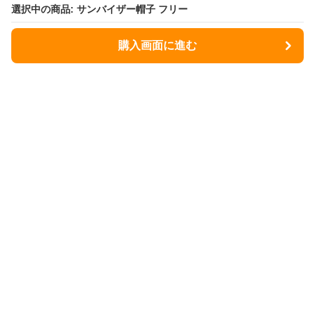
選択中の商品: サンバイザー帽子 フリー
選択中の商品: サンバイザー帽子 フリー
購入画面に進む
購入画面に進む
ヒヨケラボ
について
会社概要
利用規約