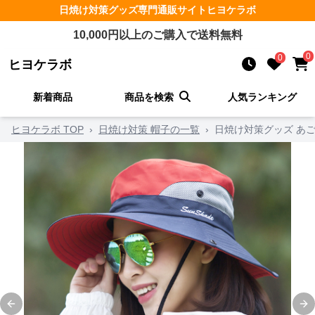
日焼け対策グッズ
専門通販サイト
ヒヨケラボ
10,000
円以上のご購入で送料無料
0
0
ヒヨケラボ
新着商品
商品を検索
人気ランキング
ヒヨケラボ TOP
›
日焼け対策 帽子の一覧
›
日焼け対策グッズ あ
Previous slide
Ne