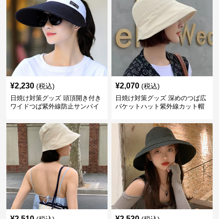
¥
2,230
¥
2,070
(税込)
(税込)
日焼け対策グッズ 頭頂開き付き
日焼け対策グッズ 深めのつば広
ワイドつば紫外線防止サンバイ
バケットハット紫外線カット帽
ザー帽子
子
¥
2,510
¥
2,530