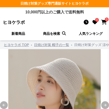
日焼け対策グッズ
専門通販サイト
ヒヨケラボ
10,000
円以上のご購入で送料無料
0
0
ヒヨケラボ
新着商品
商品を検索
人気ランキング
ヒヨケラボ TOP
›
日焼け対策 帽子の一覧
›
日焼け対策グッズ 涼
Previous slide
Ne