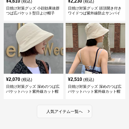
¥
4,610
¥
2,230
(税込)
(税込)
日焼け対策グッズ 小顔効果抜群
日焼け対策グッズ 頭頂開き付き
つば広バケット型日よけ帽子
ワイドつば紫外線防止サンバイ
ザー帽子
¥
2,070
¥
2,510
(税込)
(税込)
日焼け対策グッズ 深めのつば広
日焼け対策グッズ 深めのつば広
バケットハット紫外線カット帽
バケットハット紫外線カット帽
子
子
›
人気アイテム一覧へ