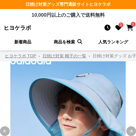
日焼け対策グッズ
専門通販サイト
ヒヨケラボ
10,000
円以上のご購入で送料無料
0
0
ヒヨケラボ
新着商品
商品を検索
人気ランキング
ヒヨケラボ TOP
›
日焼け対策 帽子の一覧
›
日焼け対策グッズ お
Previous slide
Ne