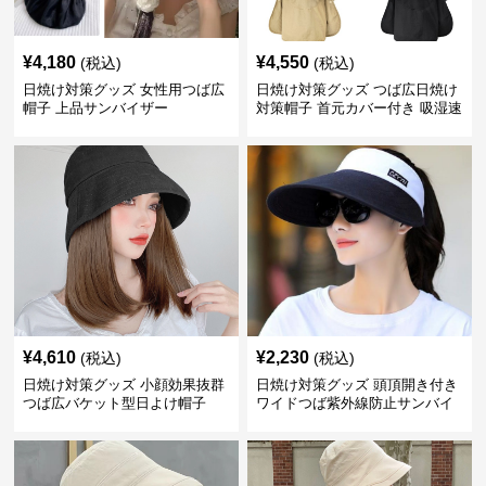
¥
4,180
¥
4,550
(税込)
(税込)
日焼け対策グッズ 女性用つば広
日焼け対策グッズ つば広日焼け
帽子 上品サンバイザー
対策帽子 首元カバー付き 吸湿速
乾 折りたたみ
¥
4,610
¥
2,230
(税込)
(税込)
日焼け対策グッズ 小顔効果抜群
日焼け対策グッズ 頭頂開き付き
つば広バケット型日よけ帽子
ワイドつば紫外線防止サンバイ
ザー帽子