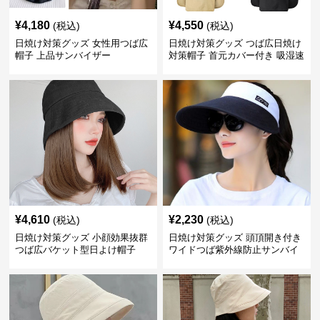
¥
4,180
¥
4,550
(税込)
(税込)
日焼け対策グッズ 女性用つば広
日焼け対策グッズ つば広日焼け
帽子 上品サンバイザー
対策帽子 首元カバー付き 吸湿速
乾 折りたたみ
¥
4,610
¥
2,230
(税込)
(税込)
日焼け対策グッズ 小顔効果抜群
日焼け対策グッズ 頭頂開き付き
つば広バケット型日よけ帽子
ワイドつば紫外線防止サンバイ
ザー帽子