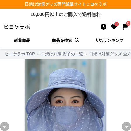
日焼け対策グッズ
専門通販サイト
ヒヨケラボ
10,000
円以上のご購入で送料無料
0
0
ヒヨケラボ
新着商品
商品を検索
人気ランキング
ヒヨケラボ TOP
›
日焼け対策 帽子の一覧
›
日焼け対策グッズ 全
Previous slide
Ne