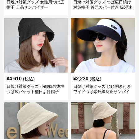
日焼け対策グッズ 女性用つば広
日焼け対策グッズ つば広日焼け
帽子 上品サンバイザー
対策帽子 首元カバー付き 吸湿速
乾 折りたたみ
¥
4,610
¥
2,230
(税込)
(税込)
日焼け対策グッズ 小顔効果抜群
日焼け対策グッズ 頭頂開き付き
つば広バケット型日よけ帽子
ワイドつば紫外線防止サンバイ
ザー帽子