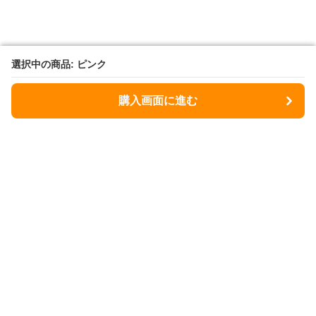
選択中の商品: ピンク
選択中の商品: ピンク
購入画面に進む
購入画面に進む
ヒヨケラボ
について