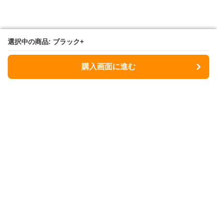
選択中の商品: ブラック+
選択中の商品: ブラック+
購入画面に進む
購入画面に進む
ヒヨケラボ
について