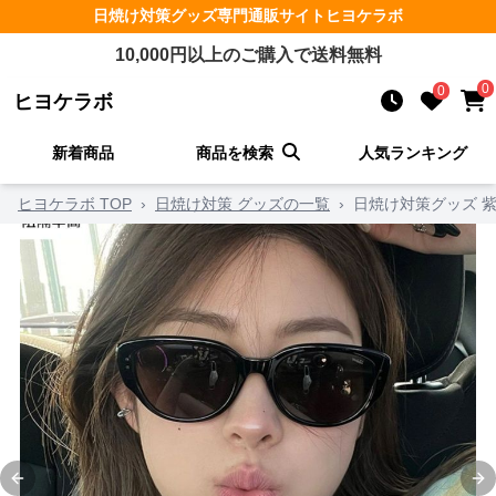
日焼け対策グッズ
専門通販サイト
ヒヨケラボ
10,000
円以上のご購入で送料無料
0
0
ヒヨケラボ
新着商品
商品を検索
人気ランキング
ヒヨケラボ TOP
›
日焼け対策 グッズの一覧
›
日焼け対策グッズ 
Previous slide
Ne