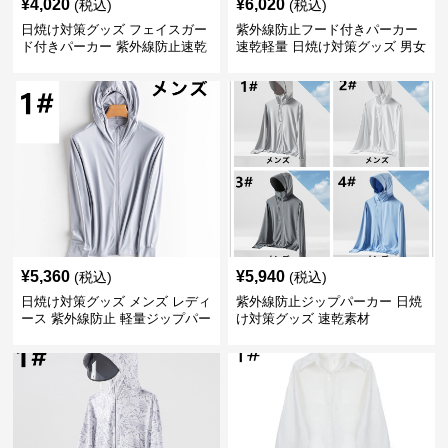
¥
4,020
¥
6,020
(税込)
(税込)
日焼け対策グッズ フェイスガー
紫外線防止フード付きパーカー
ド付きパーカー 紫外線防止速乾
速乾軽量 日焼け対策グッズ 男女
羽織り
兼用
¥
5,360
¥
5,940
(税込)
(税込)
日焼け対策グッズ メンズ レディ
紫外線防止ジップパーカー 日焼
ース 紫外線防止 軽量ジップパー
け対策グッズ 速乾素材
カー