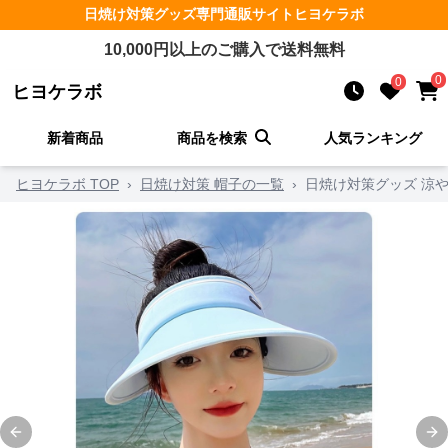
日焼け対策グッズ
専門通販サイト
ヒヨケラボ
10,000
円以上のご購入で送料無料
0
0
ヒヨケラボ
新着商品
商品を検索
人気ランキング
ヒヨケラボ TOP
›
日焼け対策 帽子の一覧
›
日焼け対策グッズ 涼
Previous slide
Ne