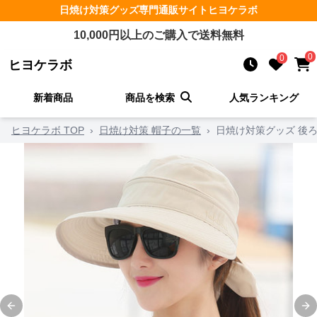
日焼け対策グッズ
専門通販サイト
ヒヨケラボ
10,000
円以上のご購入で送料無料
0
0
ヒヨケラボ
新着商品
商品を検索
人気ランキング
ヒヨケラボ TOP
›
日焼け対策 帽子の一覧
›
日焼け対策グッズ 後ろ
Previous slide
Ne