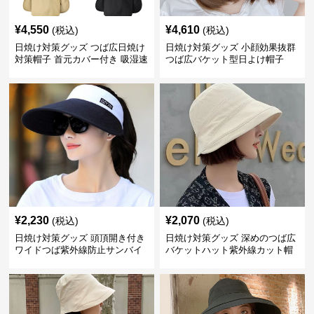
¥
4,550
¥
4,610
(税込)
(税込)
日焼け対策グッズ つば広日焼け
日焼け対策グッズ 小顔効果抜群
対策帽子 首元カバー付き 吸湿速
つば広バケット型日よけ帽子
乾 折りたたみ
¥
2,230
¥
2,070
(税込)
(税込)
日焼け対策グッズ 頭頂開き付き
日焼け対策グッズ 深めのつば広
ワイドつば紫外線防止サンバイ
バケットハット紫外線カット帽
ザー帽子
子