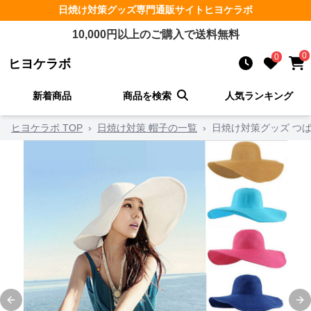
日焼け対策グッズ
専門通販サイト
ヒヨケラボ
10,000
円以上のご購入で送料無料
0
0
ヒヨケラボ
新着商品
商品を検索
人気ランキング
ヒヨケラボ TOP
›
日焼け対策 帽子の一覧
›
日焼け対策グッズ つ
Previous slide
Ne