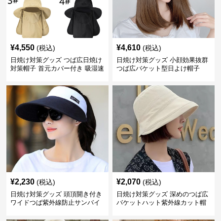
¥
4,550
¥
4,610
(税込)
(税込)
日焼け対策グッズ つば広日焼け
日焼け対策グッズ 小顔効果抜群
対策帽子 首元カバー付き 吸湿速
つば広バケット型日よけ帽子
乾 折りたたみ
¥
2,230
¥
2,070
(税込)
(税込)
日焼け対策グッズ 頭頂開き付き
日焼け対策グッズ 深めのつば広
ワイドつば紫外線防止サンバイ
バケットハット紫外線カット帽
ザー帽子
子