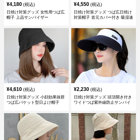
¥
4,180
¥
4,550
(税込)
(税込)
日焼け対策グッズ 女性用つば広
日焼け対策グッズ つば広日焼け
帽子 上品サンバイザー
対策帽子 首元カバー付き 吸湿速
乾 折りたたみ
¥
4,610
¥
2,230
(税込)
(税込)
日焼け対策グッズ 小顔効果抜群
日焼け対策グッズ 頭頂開き付き
つば広バケット型日よけ帽子
ワイドつば紫外線防止サンバイ
ザー帽子