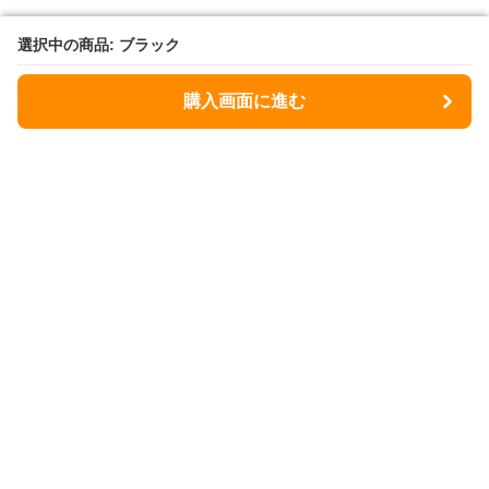
選択中の商品: ブラック
選択中の商品: ブラック
購入画面に進む
購入画面に進む
ヒヨケラボ
について
会社概要