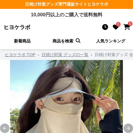
日焼け対策グッズ
専門通販サイト
ヒヨケラボ
10,000
円以上のご購入で送料無料
0
0
ヒヨケラボ
新着商品
商品を検索
人気ランキング
ヒヨケラボ TOP
›
日焼け対策 グッズの一覧
›
日焼け対策グッズ 
Previous slide
Ne