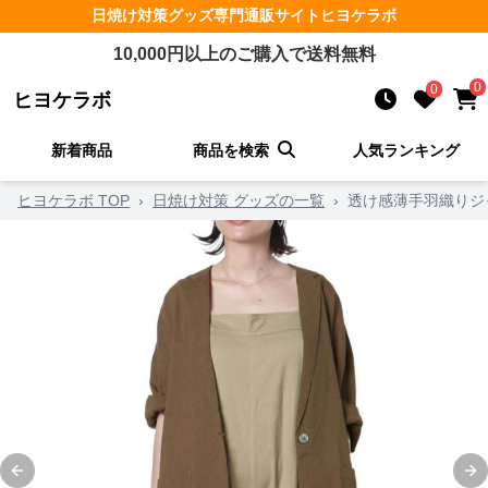
日焼け対策グッズ
専門通販サイト
ヒヨケラボ
10,000
円以上のご購入で送料無料
0
0
ヒヨケラボ
新着商品
商品を検索
人気ランキング
ヒヨケラボ TOP
›
日焼け対策 グッズの一覧
›
透け感薄手羽織りジ
Previous slide
Ne