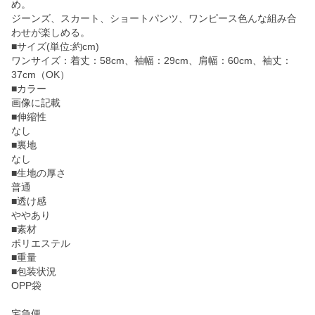
め。
ジーンズ、スカート、ショートパンツ、ワンピース色んな組み合
わせが楽しめる。
■サイズ(単位:約cm)
ワンサイズ：着丈：58cm、袖幅：29cm、肩幅：60cm、袖丈：
37cm（OK）
■カラー
画像に記載
■伸縮性
なし
■裏地
なし
■生地の厚さ
普通
■透け感
ややあり
■素材
ポリエステル
■重量
■包装状況
OPP袋
宅急便