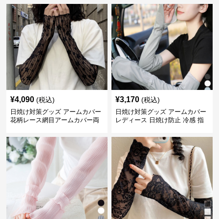
¥
4,090
¥
3,170
(税込)
(税込)
日焼け対策グッズ アームカバー
日焼け対策グッズ アームカバー
花柄レース網目アームカバー両
レディース 日焼け防止 冷感 指
手用日焼け対策
掛けタイプ