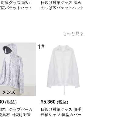
け対策グッズ 深め
日焼け対策グッズ 深め
日焼け対策グッズ 小顔
ば広バケットハット
のつば広バケットハット
効果抜群つば広日除けバ
線カット帽子
紫外線カット帽子
ケットハット帽子
もっと見る
30
¥
5,360
¥
4,380
(税込)
(税込)
(税込)
線防止ジップパーカ
日焼け対策グッズ 薄手
日焼け対策グッズ 紫外
乾素材 日焼け対策
長袖シャツ 体型カバー
線防止パーカー 顔と手
ズ
ブラウス レディース
の甲まで完全保護