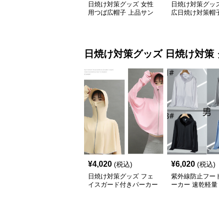
日焼け対策グッズ 女性
日焼け対策グッズ
用つば広帽子 上品サン
広日焼け対策帽子
バイザー
カバー付き 吸湿
りたたみ
日焼け対策グッズ
日焼け対策
¥
4,020
¥
6,020
(税込)
(税込)
日焼け対策グッズ フェ
紫外線防止フー
イスガード付きパーカー
ーカー 速乾軽量
紫外線防止速乾羽織り
対策グッズ 男女