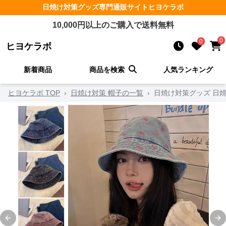
日焼け対策グッズ
専門通販サイト
ヒヨケラボ
10,000
円以上のご購入で送料無料
0
0
ヒヨケラボ
新着商品
商品を検索
人気ランキング
ヒヨケラボ TOP
›
日焼け対策 帽子の一覧
›
日焼け対策グッズ 日焼
Previous slide
Ne