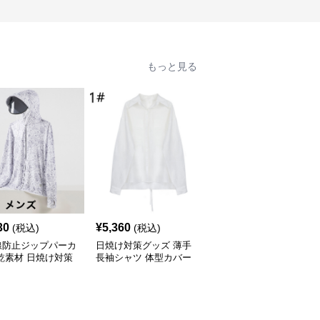
もっと見る
30
¥
5,360
¥
4,380
(税込)
(税込)
(税込)
線防止ジップパーカ
日焼け対策グッズ 薄手
日焼け対策グッズ 紫外
乾素材 日焼け対策
長袖シャツ 体型カバー
線防止パーカー 顔と手
ズ
ブラウス レディース
の甲まで完全保護