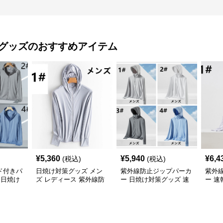
 グッズ
のおすすめアイテム
¥
5,360
¥
5,940
¥
6,4
(税込)
(税込)
ド付きパ
日焼け対策グッズ メン
紫外線防止ジップパーカ
紫外
 日焼け
ズ レディース 紫外線防
ー 日焼け対策グッズ 速
ー 速
兼用
止 軽量ジップパーカー
乾素材
グッ