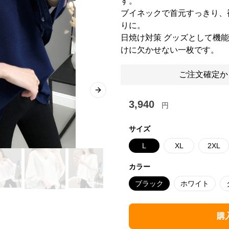
す。
ブイネックで首元すっきり、
りに。
日焼け対策 グッズとして機
けに欠かせない一枚です。
ご注文確定か
Next slide
3,940
円
サイズ
L
XL
2XL
カラー
ブラック
ホワイト
購