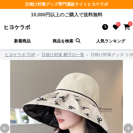
日焼け対策グッズ
専門通販サイト
ヒヨケラボ
10,000
円以上のご購入で送料無料
0
0
ヒヨケラボ
新着商品
商品を検索
人気ランキング
ヒヨケラボ TOP
›
日焼け対策 帽子の一覧
›
日焼け対策グッズ リ
Previous slide
Ne