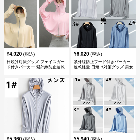
¥
4,020
¥
6,020
(税込)
(税込)
日焼け対策グッズ フェイスガー
紫外線防止フード付きパーカー
ド付きパーカー 紫外線防止速乾
速乾軽量 日焼け対策グッズ 男女
羽織り
兼用
¥
5,360
¥
5,940
(税込)
(税込)