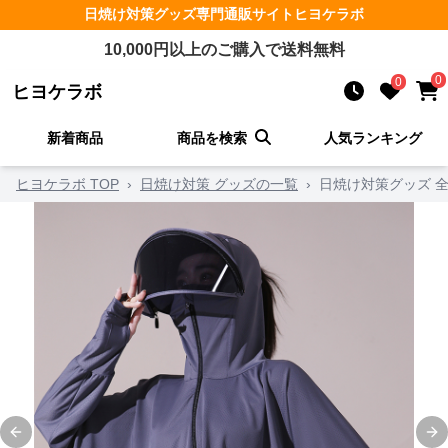
日焼け対策グッズ
専門通販サイト
ヒヨケラボ
10,000
円以上のご購入で送料無料
0
0
ヒヨケラボ
新着商品
商品を検索
人気ランキング
ヒヨケラボ TOP
›
日焼け対策 グッズの一覧
›
日焼け対策グッズ 
Previous slide
Ne