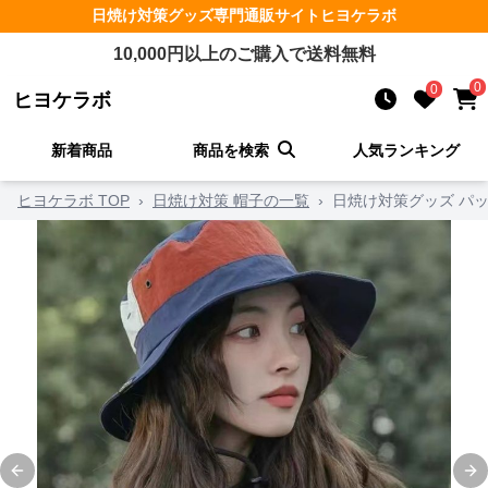
日焼け対策グッズ
専門通販サイト
ヒヨケラボ
10,000
円以上のご購入で送料無料
0
0
ヒヨケラボ
新着商品
商品を検索
人気ランキング
ヒヨケラボ TOP
›
日焼け対策 帽子の一覧
›
日焼け対策グッズ パ
Previous slide
Ne