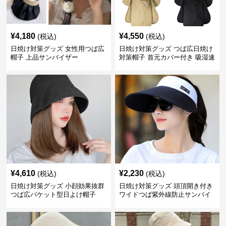
¥
4,180
¥
4,550
(税込)
(税込)
日焼け対策グッズ 女性用つば広
日焼け対策グッズ つば広日焼け
帽子 上品サンバイザー
対策帽子 首元カバー付き 吸湿速
乾 折りたたみ
¥
4,610
¥
2,230
(税込)
(税込)
日焼け対策グッズ 小顔効果抜群
日焼け対策グッズ 頭頂開き付き
つば広バケット型日よけ帽子
ワイドつば紫外線防止サンバイ
ザー帽子