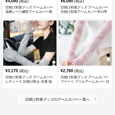
¥
4,090
¥
6,090
(税込)
(税込)
日焼け対策グッズ アームカバー
日焼け対策グッズ アームカバー
花柄レース網目アームカバー両
日焼け対策アームカバー手の甲
手用日焼け対策
まで両腕用
¥
3,170
¥
2,780
(税込)
(税込)
日焼け対策グッズ アームカバー
日焼け対策グッズ アームカバー
レディース 日焼け防止 冷感 指
プリーツ フリルアームカバー 日
掛けタイプ
焼け防止
›
日焼け対策グッズ
の
アームカバー
一覧へ