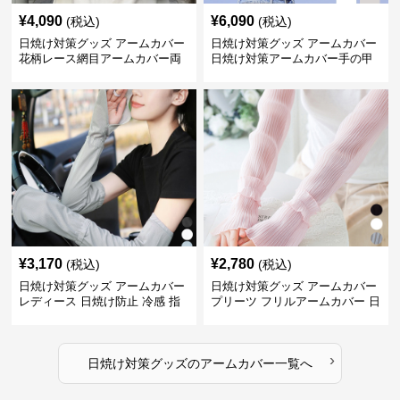
¥
4,090
¥
6,090
(税込)
(税込)
日焼け対策グッズ アームカバー
日焼け対策グッズ アームカバー
花柄レース網目アームカバー両
日焼け対策アームカバー手の甲
手用日焼け対策
まで両腕用
¥
3,170
¥
2,780
(税込)
(税込)
日焼け対策グッズ アームカバー
日焼け対策グッズ アームカバー
レディース 日焼け防止 冷感 指
プリーツ フリルアームカバー 日
掛けタイプ
焼け防止
›
日焼け対策グッズ
の
アームカバー
一覧へ