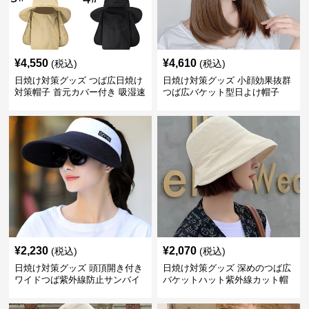
¥
4,550
¥
4,610
(税込)
(税込)
日焼け対策グッズ つば広日焼け
日焼け対策グッズ 小顔効果抜群
対策帽子 首元カバー付き 吸湿速
つば広バケット型日よけ帽子
乾 折りたたみ
¥
2,230
¥
2,070
(税込)
(税込)
日焼け対策グッズ 頭頂開き付き
日焼け対策グッズ 深めのつば広
ワイドつば紫外線防止サンバイ
バケットハット紫外線カット帽
ザー帽子
子