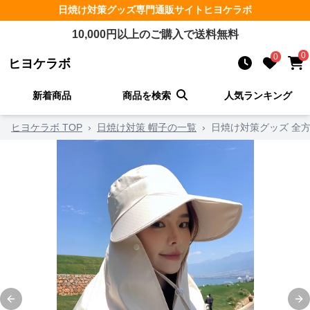
日焼け対策グッズ
専門通販サイト
ヒヨケラボ
10,000
円以上のご購入で送料無料
0
0
ヒヨケラボ
新着商品
商品を検索
人気ランキング
ヒヨケラボ TOP
›
日焼け対策 帽子の一覧
›
日焼け対策グッズ 全
Previous slide
Ne