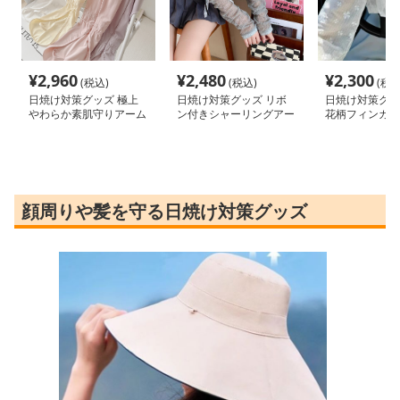
¥
2,960
¥
2,480
¥
2,300
(税込)
(税込)
(税込
日焼け対策グッズ 極上
日焼け対策グッズ リボ
日焼け対策グッ
やわらか素肌守りアーム
ン付きシャーリングアー
花柄フィンガー
カバー
ムカバー
ムカバー
顔周りや髪を守る日焼け対策グッズ