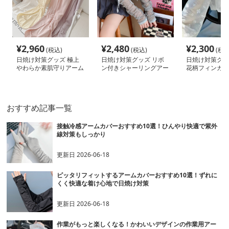
¥
2,960
¥
2,480
¥
2,300
(税込)
(税込)
(税込
日焼け対策グッズ 極上
日焼け対策グッズ リボ
日焼け対策グッ
やわらか素肌守りアーム
ン付きシャーリングアー
花柄フィンガー
カバー
ムカバー
ムカバー
おすすめ記事一覧
接触冷感アームカバーおすすめ10選！ひんやり快適で紫外
線対策もしっかり
更新日
2026-06-18
ピッタリフィットするアームカバーおすすめ10選！ずれに
くく快適な着け心地で日焼け対策
更新日
2026-06-18
作業がもっと楽しくなる！かわいいデザインの作業用アー