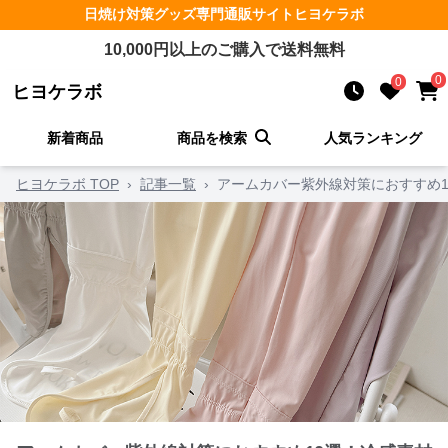
日焼け対策グッズ
専門通販サイト
ヒヨケラボ
10,000
円以上のご購入で送料無料
0
0
ヒヨケラボ
新着商品
商品を検索
人気ランキング
ヒヨケラボ TOP
›
記事一覧
›
アームカバー紫外線対策におすすめ1