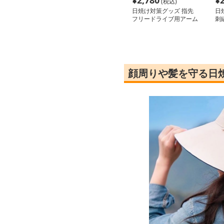
¥
2,780
¥
(税込)
日焼け対策グッズ 指先
日
フリードライブ用アーム
刺
カバー
ー
顔周りや髪を守る日