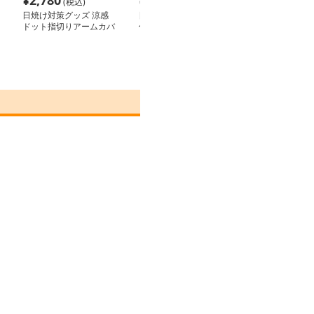
¥
2,780
¥
2,860
¥
2,000
(税込)
(税込)
(税込
日焼け対策グッズ 涼感
日焼け対策グッズ 時計
日焼け対策グッ
ドット指切りアームカバ
付きクールアームカバー
線カット アー
ー
接触冷感 レース
んやり涼しい