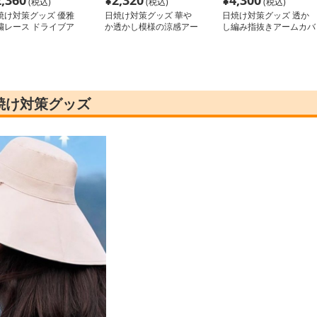
2,360
¥
2,320
¥
4,300
(税込)
(税込)
(税込)
焼け対策グッズ 優雅
日焼け対策グッズ 華や
日焼け対策グッズ 透か
繍レース ドライブア
か透かし模様の涼感アー
し編み指抜きアームカバ
ムカバー
ムカバー
ー
焼け対策グッズ