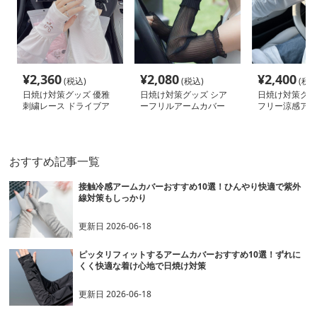
¥
2,360
¥
2,080
¥
2,400
(税込)
(税込)
(税込
日焼け対策グッズ 優雅
日焼け対策グッズ シア
日焼け対策グッ
刺繍レース ドライブア
ーフリルアームカバー
フリー涼感アー
ームカバー
おすすめ記事一覧
接触冷感アームカバーおすすめ10選！ひんやり快適で紫外
線対策もしっかり
更新日
2026-06-18
ピッタリフィットするアームカバーおすすめ10選！ずれに
くく快適な着け心地で日焼け対策
更新日
2026-06-18