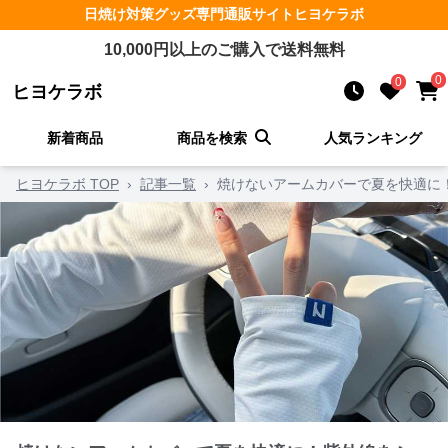
日焼け対策グッズ
専門通販サイト
ヒヨケラボ
10,000
円以上のご購入で送料無料
0
0
ヒヨケラボ
新着商品
商品を検索
人気ランキング
ヒヨケラボ TOP
›
記事一覧
›
焼けないアームカバーで夏を快適に