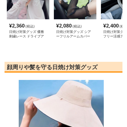
¥
2,360
¥
2,080
¥
2,400
(税込)
(税込)
(税込
日焼け対策グッズ 優雅
日焼け対策グッズ シア
日焼け対策グッ
刺繍レース ドライブア
ーフリルアームカバー
フリー涼感アー
ームカバー
顔周りや髪を守る日焼け対策グッズ