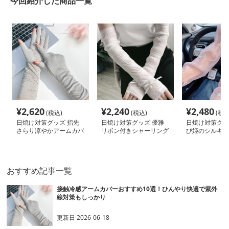
今回紹介した商品一覧
¥
2,620
¥
2,240
¥
2,480
(税込)
(税込)
(税込
日焼け対策グッズ 指先
日焼け対策グッズ 優雅
日焼け対策グッ
さらり涼やかアームカバ
リボン付きシャーリング
び姫のシルキー
ー
アームカバー
バー
おすすめ記事一覧
接触冷感アームカバーおすすめ10選！ひんやり快適で紫外
線対策もしっかり
更新日
2026-06-18