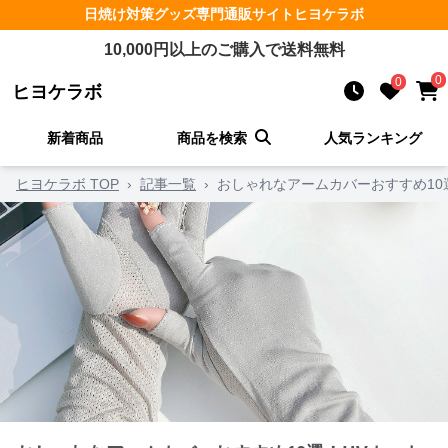
日焼け対策グッズ
専門通販サイト
ヒヨケラボ
10,000
円以上のご購入で送料無料
0
0
ヒヨケラボ
新着商品
商品を検索
人気ランキング
ヒヨケラボ TOP
›
記事一覧
›
おしゃれなアームカバーおすすめ10