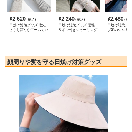
¥
2,620
¥
2,240
¥
2,480
(税込)
(税込)
(税込
日焼け対策グッズ 指先
日焼け対策グッズ 優雅
日焼け対策グッ
さらり涼やかアームカバ
リボン付きシャーリング
び姫のシルキー
ー
アームカバー
バー
顔周りや髪を守る日焼け対策グッズ